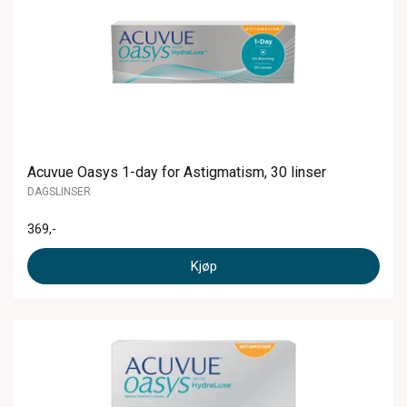
Acuvue Oasys 1-day for Astigmatism, 30 linser
DAGSLINSER
369
,-
Kjøp