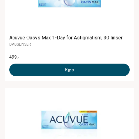
Acuvue Oasys Max 1-Day for Astigmatism, 30 linser
DAGSLINSER
499
,-
Kjøp