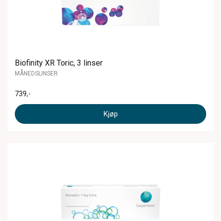
Biofinity XR Toric, 3 linser
MÅNEDSLINSER
739
,-
Kjøp