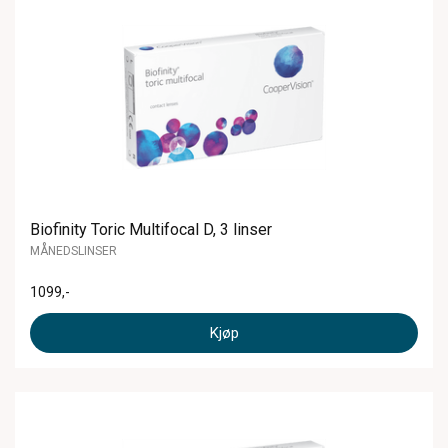
Biofinity Toric Multifocal D, 3 linser
MÅNEDSLINSER
1099
,-
Kjøp