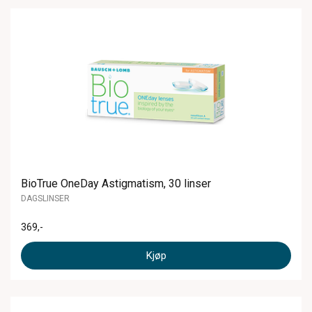
BioTrue OneDay Astigmatism, 30 linser
DAGSLINSER
369
,-
Kjøp