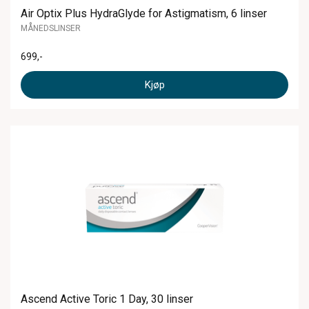
Air Optix Plus HydraGlyde for Astigmatism, 6 linser
MÅNEDSLINSER
699
,-
Kjøp
Ascend Active Toric 1 Day, 30 linser