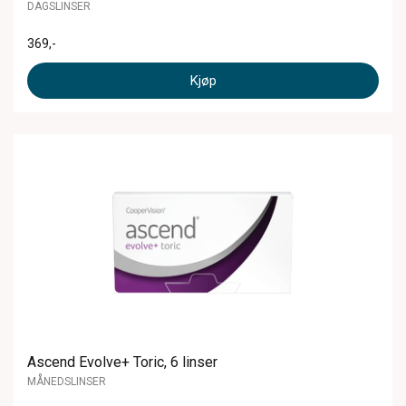
DAGSLINSER
369
,-
Kjøp
Ascend Evolve+ Toric, 6 linser
MÅNEDSLINSER