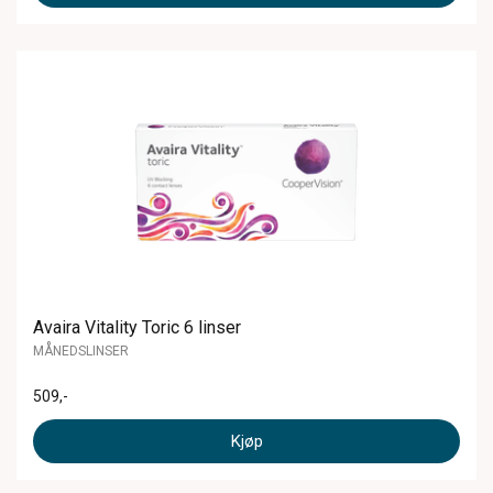
Avaira Vitality Toric 6 linser
MÅNEDSLINSER
509
,-
Kjøp