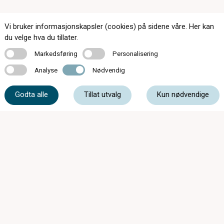
Vi bruker informasjonskapsler (cookies) på sidene våre. Her kan
du velge hva du tillater.
Kontakt oss
Markedsføring
Personalisering
Markedsføring
Personalisering
Analyse
Nødvendig
Analyse
Nødvendig
Godta alle
Tillat utvalg
Kun nødvendige
72 84 50 31
post@heimdaloptik.no
Ringvålvegen 1, 7080 Heimdal