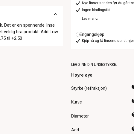
Nye linser sendes før du går t
Ingen bindingstid
Les mer
kk. Det er en spennende linse
t veldig bra produkt. Add Low
Engangskjøp
75 til +2.50
Kjøp nå og få linsene sendt hje
LEGG INN DIN LINSESTYRKE:
Høyre øye
Styrke (refraksjon)
Kurve
Diameter
Add