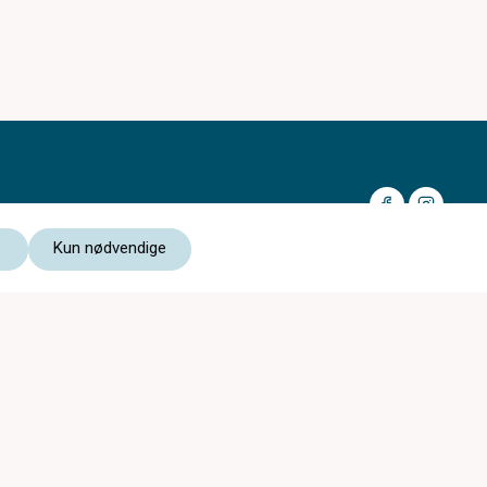
Kun nødvendige
Medlem av:
Les vår personvernerklæring
Kjøpsvilkår nettbutikk
Heimdal Optikk er med i
c)optikk