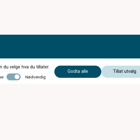
du velge hva du tillater.
Godta alle
Tillat utvalg
Nødvendig
se
Nødvendig
Mandag - Onsdag
09:00 - 17:00
Torsdag
08:00 - 18:00
Fredag
09:00 - 17:00
Lørdag
10:00 - 14:00