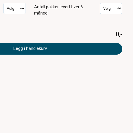
Antall pakker
levert hver 6.
måned
0,-
Legg i handlekurv