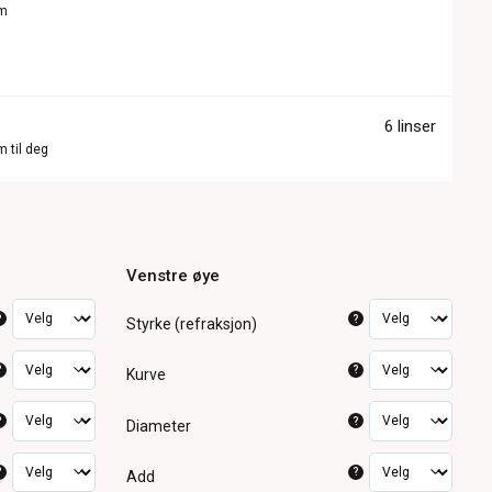
om
6 linser
m til deg
Venstre øye
?
?
Styrke (refraksjon)
?
?
Kurve
?
?
Diameter
?
?
Add