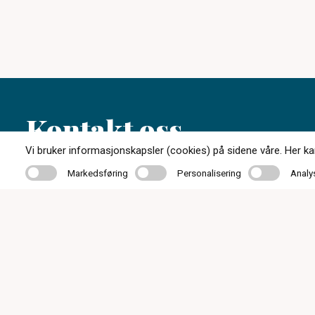
Kontakt oss
Vi bruker informasjonskapsler (cookies) på sidene våre. Her kan 
Markedsføring
Personalisering
Analyse
Markedsføring
Personalisering
Analy
72 84 50 31