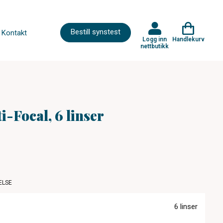
Bestill synstest
Kontakt
Logg inn
Handlekurv
nettbutikk
-Focal, 6 linser
ELSE
6 linser