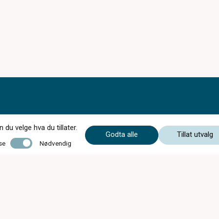
du velge hva du tillater.
Godta alle
Tillat utvalg
Nødvendig
se
Nødvendig
Mandag - Onsdag
09:00 - 17:00
Torsdag
08:00 - 18:00
Fredag
09:00 - 17:00
Lørdag
10:00 - 14:00