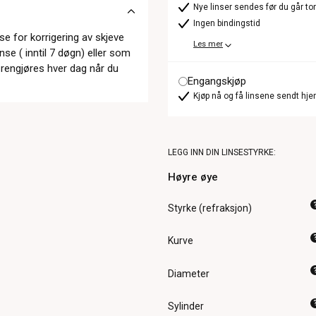
Nye linser sendes før du går t
Ingen bindingstid
e for korrigering av skjeve
Les mer
e ( inntil 7 døgn) eller som
 rengjøres hver dag når du
Engangskjøp
Kjøp nå og få linsene sendt hje
LEGG INN DIN LINSESTYRKE:
Høyre øye
Styrke (refraksjon)
Kurve
Diameter
Sylinder