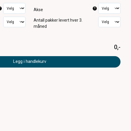
?
?
Akse
Antall pakker
levert hver 3.
måned
0,-
Legg i handlekurv