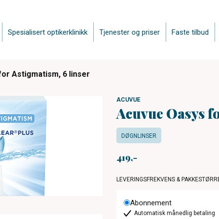
Spesialisert optikerklinikk
Tjenester og priser
Faste tilbud
or Astigmatism, 6 linser
ACUVUE
Acuvue Oasys fo
DØGNLINSER
419
LEVERINGSFREKVENS & PAKKESTØRR
Abonnement
Automatisk månedlig betaling