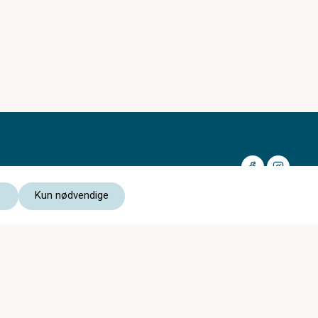
Kun nødvendige
Medlem av:
Les vår personvernerklæring
Kjøpsvilkår nettbutikk