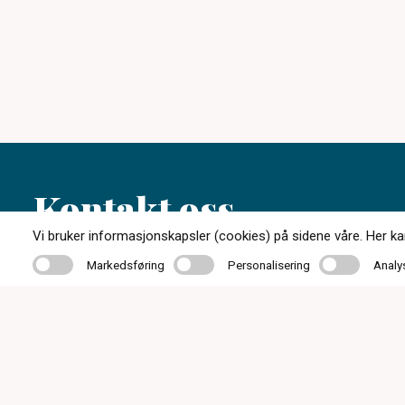
Kontakt oss
Vi bruker informasjonskapsler (cookies) på sidene våre. Her kan 
Markedsføring
Personalisering
Analyse
Markedsføring
Personalisering
Analy
72 84 50 31