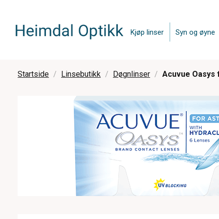
Kjøp linser
Syn og øyne
Startside
Linsebutikk
Døgnlinser
Acuvue Oasys f