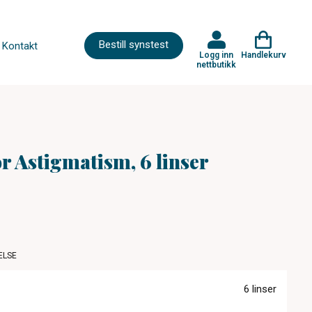
Bestill synstest
Kontakt
Logg inn
Handlekurv
nettbutikk
r Astigmatism, 6 linser
ELSE
6 linser