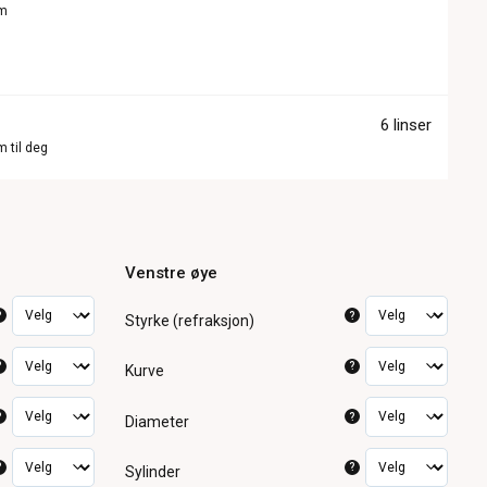
om
6 linser
m til deg
Venstre øye
?
?
Styrke (refraksjon)
?
?
Kurve
?
?
Diameter
?
?
Sylinder