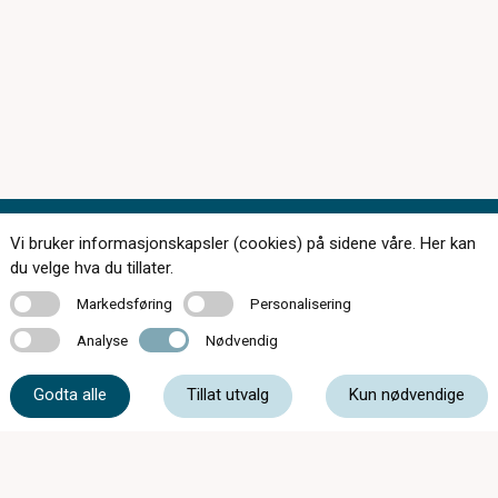
Vi bruker informasjonskapsler (cookies) på sidene våre. Her kan
Kontakt oss
du velge hva du tillater.
Markedsføring
Personalisering
Markedsføring
Personalisering
Analyse
Nødvendig
Analyse
Nødvendig
72 84 50 31
Godta alle
Tillat utvalg
Kun nødvendige