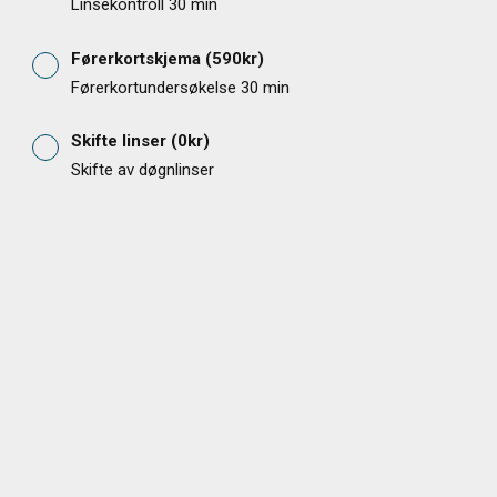
Linsekontroll 30 min
Førerkortskjema
(
590
kr)
Førerkortundersøkelse 30 min
Skifte linser
(
0
kr)
Skifte av døgnlinser
110