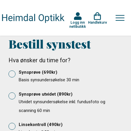
Logg inn
Handlekurv
nettbutikk
Bestill synstest
Hva ønsker du time for?
Synsprøve
(
690
kr)
Basis synsundersøkelse 30 min
Synsprøve utvidet
(
890
kr)
Utvidet synsundersøkelse inkl. fundusfoto og
scanning 60 min
Linsekontroll
(
490
kr)